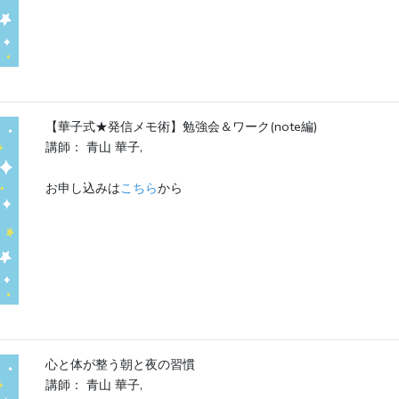
【華子式★発信メモ術】勉強会＆ワーク(note編)
講師： 青山 華子,
お申し込みは
こちら
から
心と体が整う朝と夜の習慣
講師： 青山 華子,