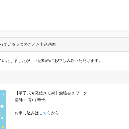
っている５つのことお申込画面
受付を終了いたしましたが、下記動画にお申し込みいただけます。
【華子式★発信メモ術】勉強会＆ワーク
講師： 青山 華子,
お申し込みは
こちら
から