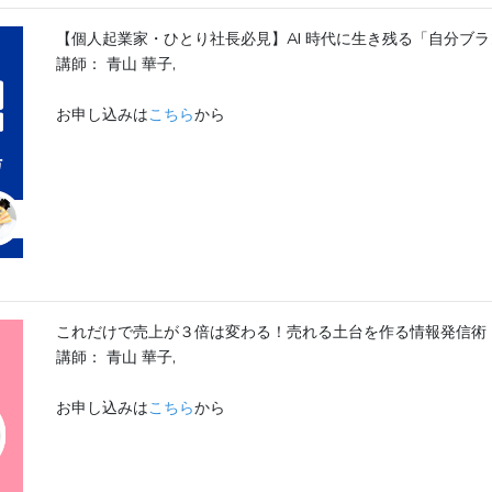
【個人起業家・ひとり社長必見】AI 時代に生き残る「自分ブ
講師： 青山 華子,
お申し込みは
こちら
から
これだけで売上が３倍は変わる！売れる土台を作る情報発信術
講師： 青山 華子,
お申し込みは
こちら
から